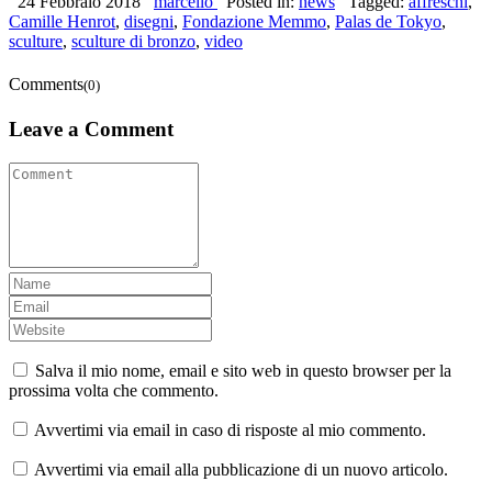
24 Febbraio 2018
marcello
Posted in:
news
Tagged:
affreschi
,
Camille Henrot
,
disegni
,
Fondazione Memmo
,
Palas de Tokyo
,
sculture
,
sculture di bronzo
,
video
Comments
(0)
Leave a Comment
Salva il mio nome, email e sito web in questo browser per la
prossima volta che commento.
Avvertimi via email in caso di risposte al mio commento.
Avvertimi via email alla pubblicazione di un nuovo articolo.