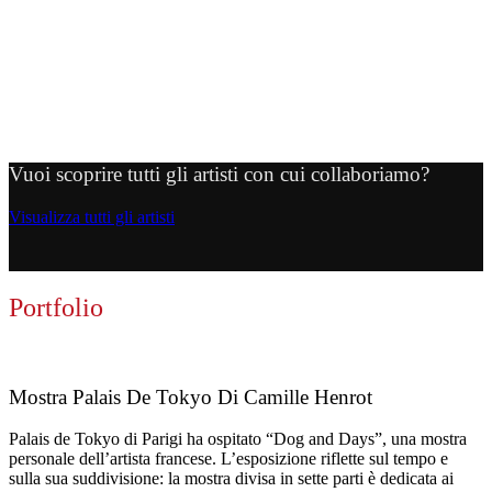
RITA MCBRIDE
CHRISTIAN LEPERINO
MIRKO BASELGIA
Vuoi scoprire tutti gli artisti con cui collaboriamo?
Visualizza tutti gli artisti
Portfolio
Mostra Palais De Tokyo Di Camille Henrot
Palais de Tokyo di Parigi ha ospitato “Dog and Days”, una mostra
personale dell’artista francese. L’esposizione riflette sul tempo e
sulla sua suddivisione: la mostra divisa in sette parti è dedicata ai