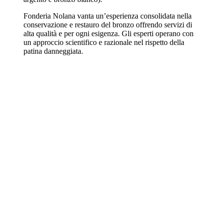
Fonderia Nolana vanta un’esperienza consolidata nella
conservazione e restauro del bronzo offrendo servizi di
alta qualità e per ogni esigenza. Gli esperti operano con
un approccio scientifico e razionale nel rispetto della
patina danneggiata.
ARTURO CASANOVA
CHRISTIAN LORETTI
KIKO ARGÜELLO
VINCENZO SORRENTINO
NICO VASCELLARI
RICCARDO DALISI
MARIALUISA TADDEI